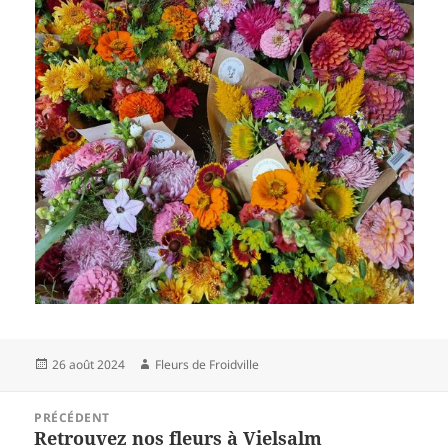
Publié
Auteur
26 août 2024
Fleurs de Froidville
le
Navigation
PRÉCÉDENT
de
Retrouvez nos fleurs à Vielsalm
Article