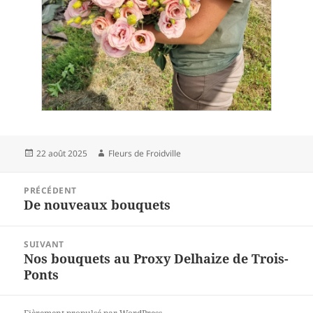
Publié
Auteur
22 août 2025
Fleurs de Froidville
le
Navigation
PRÉCÉDENT
de
De nouveaux bouquets
Article
l’article
précédent :
SUIVANT
Nos bouquets au Proxy Delhaize de Trois-
Article
Ponts
suivant :